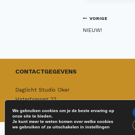
Bericht
VORIGE
navigatie
NIEUW!
CONTACTGEGEVENS
Daglicht Studio Oker
Hatertseweg 23
6533 AB Nijmegen
We gebruiken cookies om je de beste ervaring op
onze site te bieden.
Je kunt meer te weten komen over welke cookies
we gebruiken of ze uitschakelen in instellingen
© 20